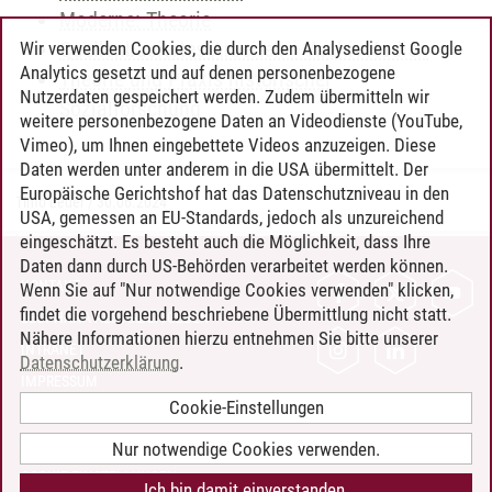
Moderne: Theorie
Quellenbasiertes Arbeiten – Archivstudien
Wir verwenden Cookies, die durch den Analysedienst Google
Analytics gesetzt und auf denen personenbezogene
Theorie und Praxis historischer
Nutzerdaten gespeichert werden. Zudem übermitteln wir
Sozialforschung
weitere personenbezogene Daten an Videodienste (YouTube,
Vimeo), um Ihnen eingebettete Videos anzuzeigen. Diese
Daten werden unter anderem in die USA übermittelt. Der
Europäische Gerichtshof hat das Datenschutzniveau in den
Timo Leder
/
30.06.2024
USA, gemessen an EU-Standards, jedoch als unzureichend
eingeschätzt. Es besteht auch die Möglichkeit, dass Ihre
Daten dann durch US-Behörden verarbeitet werden können.
KONTAKT
Wenn Sie auf "Nur notwendige Cookies verwenden" klicken,
findet die vorgehend beschriebene Übermittlung nicht statt.
LEUPHANA ALS ARBEITGEBER
Nähere Informationen hierzu entnehmen Sie bitte unserer
INTRANET
Datenschutzerklärung
.
IMPRESSUM
Cookie-Einstellungen
DATENSCHUTZ
BARRIEREFREIHEIT
Nur notwendige Cookies verwenden.
COOKIE-EINSTELLUNGEN
Ich bin damit einverstanden.