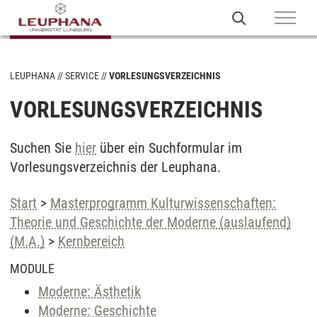
LEUPHANA
SERVICE
VORLESUNGSVERZEICHNIS
VORLESUNGSVERZEICHNIS
Suchen Sie
hier
über ein Suchformular im
Vorlesungsverzeichnis der Leuphana.
Start
>
Masterprogramm Kulturwissenschaften:
Theorie und Geschichte der Moderne (auslaufend)
(M.A.)
>
Kernbereich
MODULE
Moderne: Ästhetik
Moderne: Geschichte