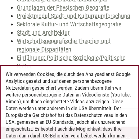
Grundlagen der Physischen Geografie
Projektmodul Stadt- und Kulturraumforschung
Sektorale Kultur- und Wirtschaftsgeografie
Stadt und Architektur
Wirtschaftsgeografische Theorien und
regionale Disparitäten
Einführung: Politische Soziologie/Politische
Kultur
Geschichte der Gegenwart
Wir verwenden Cookies, die durch den Analysedienst Google
Analytics gesetzt und auf denen personenbezogene
Geschichte schreiben
Nutzerdaten gespeichert werden. Zudem übermitteln wir
Ordnungen des Wissens
weitere personenbezogene Daten an Videodienste (YouTube,
Vimeo), um Ihnen eingebettete Videos anzuzeigen. Diese
Daten werden unter anderem in die USA übermittelt. Der
Europäische Gerichtshof hat das Datenschutzniveau in den
Timo Leder
/
30.06.2024
USA, gemessen an EU-Standards, jedoch als unzureichend
eingeschätzt. Es besteht auch die Möglichkeit, dass Ihre
Daten dann durch US-Behörden verarbeitet werden können.