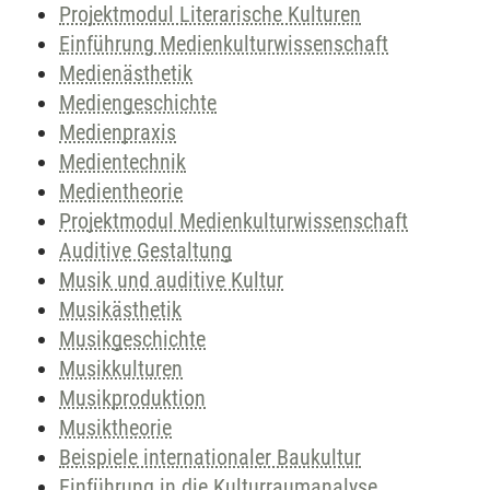
Projektmodul Literarische Kulturen
Einführung Medienkulturwissenschaft
Medienästhetik
Mediengeschichte
Medienpraxis
Medientechnik
Medientheorie
Projektmodul Medienkulturwissenschaft
Auditive Gestaltung
Musik und auditive Kultur
Musikästhetik
Musikgeschichte
Musikkulturen
Musikproduktion
Musiktheorie
Beispiele internationaler Baukultur
Einführung in die Kulturraumanalyse