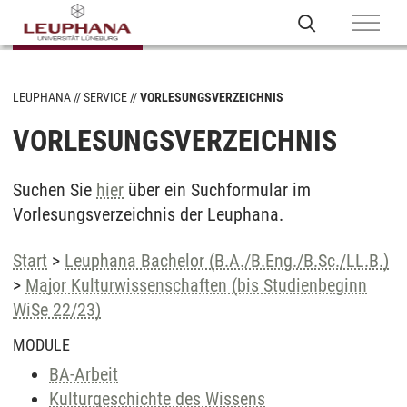
LEUPHANA
SERVICE
VORLESUNGSVERZEICHNIS
VORLESUNGSVERZEICHNIS
Suchen Sie
hier
über ein Suchformular im
Vorlesungsverzeichnis der Leuphana.
Start
>
Leuphana Bachelor (B.A./B.Eng./B.Sc./LL.B.)
>
Major Kulturwissenschaften (bis Studienbeginn
WiSe 22/23)
MODULE
BA-Arbeit
Kulturgeschichte des Wissens