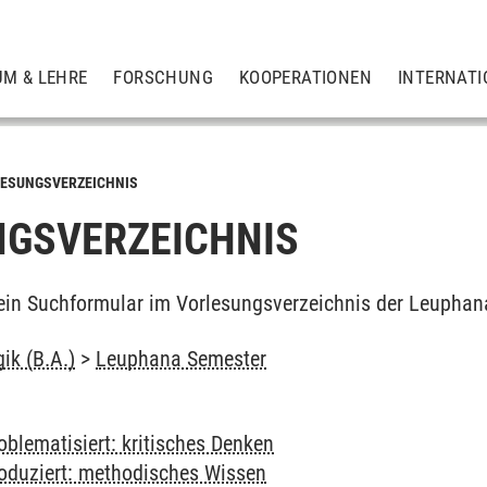
UM & LEHRE
FORSCHUNG
KOOPERATIONEN
INTERNATI
ESUNGSVERZEICHNIS
GSVERZEICHNIS
ein Suchformular im Vorlesungsverzeichnis der Leuphan
ik (B.A.)
>
Leuphana Semester
blematisiert: kritisches Denken
oduziert: methodisches Wissen