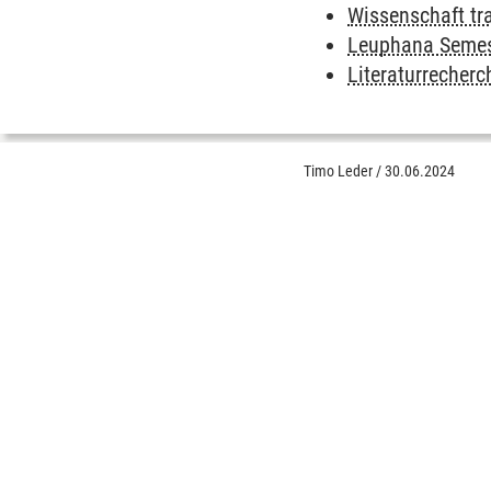
Wissenschaft tr
Leuphana Semes
Literaturrecher
Timo Leder
/
30.06.2024