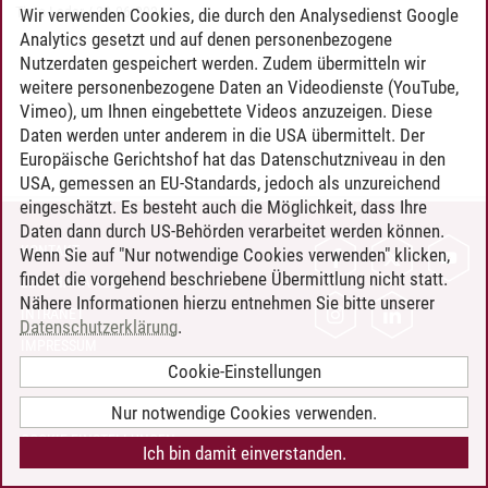
Timo Leder
/
30.06.2024
Wir verwenden Cookies, die durch den Analysedienst Google
Analytics gesetzt und auf denen personenbezogene
Nutzerdaten gespeichert werden. Zudem übermitteln wir
weitere personenbezogene Daten an Videodienste (YouTube,
Vimeo), um Ihnen eingebettete Videos anzuzeigen. Diese
Daten werden unter anderem in die USA übermittelt. Der
Europäische Gerichtshof hat das Datenschutzniveau in den
USA, gemessen an EU-Standards, jedoch als unzureichend
eingeschätzt. Es besteht auch die Möglichkeit, dass Ihre
Daten dann durch US-Behörden verarbeitet werden können.
KONTAKT
Wenn Sie auf "Nur notwendige Cookies verwenden" klicken,
findet die vorgehend beschriebene Übermittlung nicht statt.
LEUPHANA ALS ARBEITGEBER
Nähere Informationen hierzu entnehmen Sie bitte unserer
INTRANET
Datenschutzerklärung
.
IMPRESSUM
Cookie-Einstellungen
DATENSCHUTZ
BARRIEREFREIHEIT
Nur notwendige Cookies verwenden.
COOKIE-EINSTELLUNGEN
Ich bin damit einverstanden.