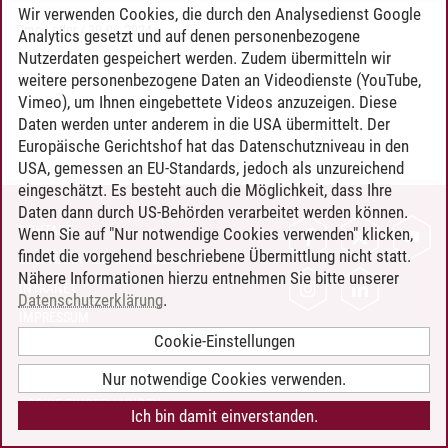
Wir verwenden Cookies, die durch den Analysedienst Google
Timo Leder
/
30.06.2024
Analytics gesetzt und auf denen personenbezogene
Nutzerdaten gespeichert werden. Zudem übermitteln wir
weitere personenbezogene Daten an Videodienste (YouTube,
Vimeo), um Ihnen eingebettete Videos anzuzeigen. Diese
Daten werden unter anderem in die USA übermittelt. Der
Europäische Gerichtshof hat das Datenschutzniveau in den
USA, gemessen an EU-Standards, jedoch als unzureichend
eingeschätzt. Es besteht auch die Möglichkeit, dass Ihre
Daten dann durch US-Behörden verarbeitet werden können.
KONTAKT
Wenn Sie auf "Nur notwendige Cookies verwenden" klicken,
findet die vorgehend beschriebene Übermittlung nicht statt.
LEUPHANA ALS ARBEITGEBER
Nähere Informationen hierzu entnehmen Sie bitte unserer
INTRANET
Datenschutzerklärung
.
IMPRESSUM
Cookie-Einstellungen
DATENSCHUTZ
BARRIEREFREIHEIT
Nur notwendige Cookies verwenden.
COOKIE-EINSTELLUNGEN
Ich bin damit einverstanden.