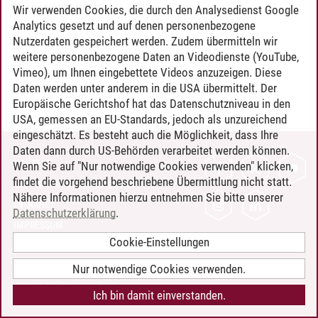
Timo Leder
/
30.06.2024
Wir verwenden Cookies, die durch den Analysedienst Google
Analytics gesetzt und auf denen personenbezogene
Nutzerdaten gespeichert werden. Zudem übermitteln wir
weitere personenbezogene Daten an Videodienste (YouTube,
Vimeo), um Ihnen eingebettete Videos anzuzeigen. Diese
Daten werden unter anderem in die USA übermittelt. Der
Europäische Gerichtshof hat das Datenschutzniveau in den
USA, gemessen an EU-Standards, jedoch als unzureichend
eingeschätzt. Es besteht auch die Möglichkeit, dass Ihre
Daten dann durch US-Behörden verarbeitet werden können.
KONTAKT
Wenn Sie auf "Nur notwendige Cookies verwenden" klicken,
findet die vorgehend beschriebene Übermittlung nicht statt.
LEUPHANA ALS ARBEITGEBER
Nähere Informationen hierzu entnehmen Sie bitte unserer
INTRANET
Datenschutzerklärung
.
IMPRESSUM
Cookie-Einstellungen
DATENSCHUTZ
BARRIEREFREIHEIT
Nur notwendige Cookies verwenden.
COOKIE-EINSTELLUNGEN
Ich bin damit einverstanden.