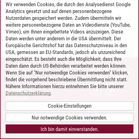
Wir verwenden Cookies, die durch den Analysedienst Google
Timo Leder
/
30.06.2024
Analytics gesetzt und auf denen personenbezogene
Nutzerdaten gespeichert werden. Zudem übermitteln wir
weitere personenbezogene Daten an Videodienste (YouTube,
Vimeo), um Ihnen eingebettete Videos anzuzeigen. Diese
Daten werden unter anderem in die USA übermittelt. Der
Europäische Gerichtshof hat das Datenschutzniveau in den
USA, gemessen an EU-Standards, jedoch als unzureichend
eingeschätzt. Es besteht auch die Möglichkeit, dass Ihre
Daten dann durch US-Behörden verarbeitet werden können.
KONTAKT
Wenn Sie auf "Nur notwendige Cookies verwenden" klicken,
findet die vorgehend beschriebene Übermittlung nicht statt.
LEUPHANA ALS ARBEITGEBER
Nähere Informationen hierzu entnehmen Sie bitte unserer
INTRANET
Datenschutzerklärung
.
IMPRESSUM
Cookie-Einstellungen
DATENSCHUTZ
BARRIEREFREIHEIT
Nur notwendige Cookies verwenden.
COOKIE-EINSTELLUNGEN
Ich bin damit einverstanden.