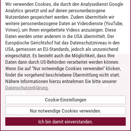
Wir verwenden Cookies, die durch den Analysedienst Google
Timo Leder
/
30.06.2024
Analytics gesetzt und auf denen personenbezogene
Nutzerdaten gespeichert werden. Zudem übermitteln wir
weitere personenbezogene Daten an Videodienste (YouTube,
Vimeo), um Ihnen eingebettete Videos anzuzeigen. Diese
Daten werden unter anderem in die USA übermittelt. Der
Europäische Gerichtshof hat das Datenschutzniveau in den
USA, gemessen an EU-Standards, jedoch als unzureichend
eingeschätzt. Es besteht auch die Möglichkeit, dass Ihre
Daten dann durch US-Behörden verarbeitet werden können.
KONTAKT
Wenn Sie auf "Nur notwendige Cookies verwenden" klicken,
findet die vorgehend beschriebene Übermittlung nicht statt.
LEUPHANA ALS ARBEITGEBER
Nähere Informationen hierzu entnehmen Sie bitte unserer
INTRANET
Datenschutzerklärung
.
IMPRESSUM
Cookie-Einstellungen
DATENSCHUTZ
BARRIEREFREIHEIT
Nur notwendige Cookies verwenden.
COOKIE-EINSTELLUNGEN
Ich bin damit einverstanden.