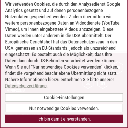
Timo Leder
/
30.06.2024
Wir verwenden Cookies, die durch den Analysedienst Google
Analytics gesetzt und auf denen personenbezogene
Nutzerdaten gespeichert werden. Zudem übermitteln wir
weitere personenbezogene Daten an Videodienste (YouTube,
Vimeo), um Ihnen eingebettete Videos anzuzeigen. Diese
Daten werden unter anderem in die USA übermittelt. Der
Europäische Gerichtshof hat das Datenschutzniveau in den
USA, gemessen an EU-Standards, jedoch als unzureichend
eingeschätzt. Es besteht auch die Möglichkeit, dass Ihre
Daten dann durch US-Behörden verarbeitet werden können.
KONTAKT
Wenn Sie auf "Nur notwendige Cookies verwenden" klicken,
findet die vorgehend beschriebene Übermittlung nicht statt.
LEUPHANA ALS ARBEITGEBER
Nähere Informationen hierzu entnehmen Sie bitte unserer
INTRANET
Datenschutzerklärung
.
IMPRESSUM
Cookie-Einstellungen
DATENSCHUTZ
BARRIEREFREIHEIT
Nur notwendige Cookies verwenden.
COOKIE-EINSTELLUNGEN
Ich bin damit einverstanden.