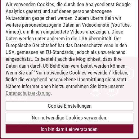
Wir verwenden Cookies, die durch den Analysedienst Google
Timo Leder
/
30.06.2024
Analytics gesetzt und auf denen personenbezogene
Nutzerdaten gespeichert werden. Zudem übermitteln wir
weitere personenbezogene Daten an Videodienste (YouTube,
Vimeo), um Ihnen eingebettete Videos anzuzeigen. Diese
Daten werden unter anderem in die USA übermittelt. Der
Europäische Gerichtshof hat das Datenschutzniveau in den
USA, gemessen an EU-Standards, jedoch als unzureichend
eingeschätzt. Es besteht auch die Möglichkeit, dass Ihre
Daten dann durch US-Behörden verarbeitet werden können.
KONTAKT
Wenn Sie auf "Nur notwendige Cookies verwenden" klicken,
findet die vorgehend beschriebene Übermittlung nicht statt.
LEUPHANA ALS ARBEITGEBER
Nähere Informationen hierzu entnehmen Sie bitte unserer
INTRANET
Datenschutzerklärung
.
IMPRESSUM
Cookie-Einstellungen
DATENSCHUTZ
BARRIEREFREIHEIT
Nur notwendige Cookies verwenden.
COOKIE-EINSTELLUNGEN
Ich bin damit einverstanden.