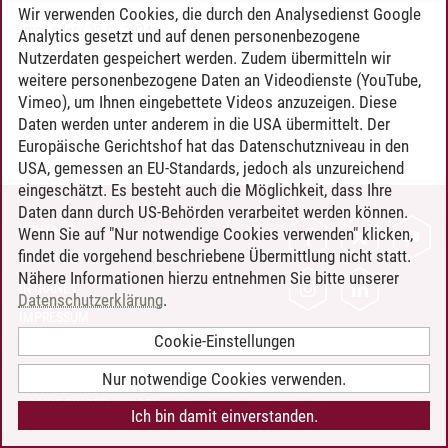
Wir verwenden Cookies, die durch den Analysedienst Google
Timo Leder
/
30.06.2024
Analytics gesetzt und auf denen personenbezogene
Nutzerdaten gespeichert werden. Zudem übermitteln wir
weitere personenbezogene Daten an Videodienste (YouTube,
Vimeo), um Ihnen eingebettete Videos anzuzeigen. Diese
Daten werden unter anderem in die USA übermittelt. Der
Europäische Gerichtshof hat das Datenschutzniveau in den
USA, gemessen an EU-Standards, jedoch als unzureichend
eingeschätzt. Es besteht auch die Möglichkeit, dass Ihre
Daten dann durch US-Behörden verarbeitet werden können.
KONTAKT
Wenn Sie auf "Nur notwendige Cookies verwenden" klicken,
findet die vorgehend beschriebene Übermittlung nicht statt.
LEUPHANA ALS ARBEITGEBER
Nähere Informationen hierzu entnehmen Sie bitte unserer
INTRANET
Datenschutzerklärung
.
IMPRESSUM
Cookie-Einstellungen
DATENSCHUTZ
BARRIEREFREIHEIT
Nur notwendige Cookies verwenden.
COOKIE-EINSTELLUNGEN
Ich bin damit einverstanden.