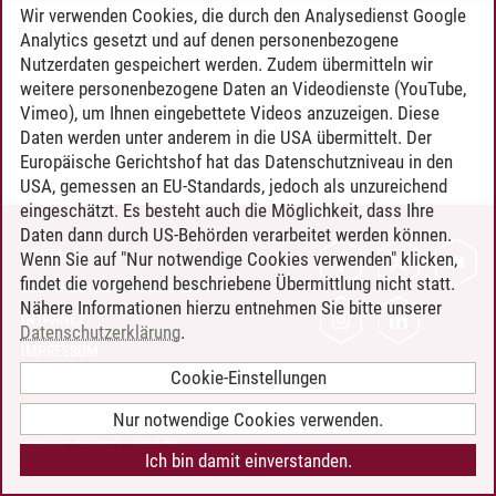
Wir verwenden Cookies, die durch den Analysedienst Google
Timo Leder
/
30.06.2024
Analytics gesetzt und auf denen personenbezogene
Nutzerdaten gespeichert werden. Zudem übermitteln wir
weitere personenbezogene Daten an Videodienste (YouTube,
Vimeo), um Ihnen eingebettete Videos anzuzeigen. Diese
Daten werden unter anderem in die USA übermittelt. Der
Europäische Gerichtshof hat das Datenschutzniveau in den
USA, gemessen an EU-Standards, jedoch als unzureichend
eingeschätzt. Es besteht auch die Möglichkeit, dass Ihre
Daten dann durch US-Behörden verarbeitet werden können.
KONTAKT
Wenn Sie auf "Nur notwendige Cookies verwenden" klicken,
findet die vorgehend beschriebene Übermittlung nicht statt.
LEUPHANA ALS ARBEITGEBER
Nähere Informationen hierzu entnehmen Sie bitte unserer
INTRANET
Datenschutzerklärung
.
IMPRESSUM
Cookie-Einstellungen
DATENSCHUTZ
BARRIEREFREIHEIT
Nur notwendige Cookies verwenden.
COOKIE-EINSTELLUNGEN
Ich bin damit einverstanden.