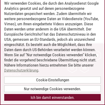
Timo Leder
/
30.06.2024
Wir verwenden Cookies, die durch den Analysedienst Google
Analytics gesetzt und auf denen personenbezogene
Nutzerdaten gespeichert werden. Zudem übermitteln wir
weitere personenbezogene Daten an Videodienste (YouTube,
Vimeo), um Ihnen eingebettete Videos anzuzeigen. Diese
Daten werden unter anderem in die USA übermittelt. Der
Europäische Gerichtshof hat das Datenschutzniveau in den
USA, gemessen an EU-Standards, jedoch als unzureichend
eingeschätzt. Es besteht auch die Möglichkeit, dass Ihre
Daten dann durch US-Behörden verarbeitet werden können.
KONTAKT
Wenn Sie auf "Nur notwendige Cookies verwenden" klicken,
findet die vorgehend beschriebene Übermittlung nicht statt.
LEUPHANA ALS ARBEITGEBER
Nähere Informationen hierzu entnehmen Sie bitte unserer
INTRANET
Datenschutzerklärung
.
IMPRESSUM
Cookie-Einstellungen
DATENSCHUTZ
BARRIEREFREIHEIT
Nur notwendige Cookies verwenden.
COOKIE-EINSTELLUNGEN
Ich bin damit einverstanden.