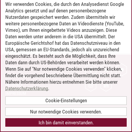
Timo Leder
/
30.06.2024
Wir verwenden Cookies, die durch den Analysedienst Google
Analytics gesetzt und auf denen personenbezogene
Nutzerdaten gespeichert werden. Zudem übermitteln wir
weitere personenbezogene Daten an Videodienste (YouTube,
Vimeo), um Ihnen eingebettete Videos anzuzeigen. Diese
Daten werden unter anderem in die USA übermittelt. Der
Europäische Gerichtshof hat das Datenschutzniveau in den
USA, gemessen an EU-Standards, jedoch als unzureichend
eingeschätzt. Es besteht auch die Möglichkeit, dass Ihre
Daten dann durch US-Behörden verarbeitet werden können.
KONTAKT
Wenn Sie auf "Nur notwendige Cookies verwenden" klicken,
findet die vorgehend beschriebene Übermittlung nicht statt.
LEUPHANA ALS ARBEITGEBER
Nähere Informationen hierzu entnehmen Sie bitte unserer
INTRANET
Datenschutzerklärung
.
IMPRESSUM
Cookie-Einstellungen
DATENSCHUTZ
BARRIEREFREIHEIT
Nur notwendige Cookies verwenden.
COOKIE-EINSTELLUNGEN
Ich bin damit einverstanden.