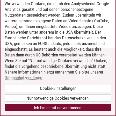
Timo Leder
/
30.06.2024
Wir verwenden Cookies, die durch den Analysedienst Google
Analytics gesetzt und auf denen personenbezogene
Nutzerdaten gespeichert werden. Zudem übermitteln wir
weitere personenbezogene Daten an Videodienste (YouTube,
Vimeo), um Ihnen eingebettete Videos anzuzeigen. Diese
Daten werden unter anderem in die USA übermittelt. Der
Europäische Gerichtshof hat das Datenschutzniveau in den
USA, gemessen an EU-Standards, jedoch als unzureichend
eingeschätzt. Es besteht auch die Möglichkeit, dass Ihre
Daten dann durch US-Behörden verarbeitet werden können.
KONTAKT
Wenn Sie auf "Nur notwendige Cookies verwenden" klicken,
findet die vorgehend beschriebene Übermittlung nicht statt.
LEUPHANA ALS ARBEITGEBER
Nähere Informationen hierzu entnehmen Sie bitte unserer
INTRANET
Datenschutzerklärung
.
IMPRESSUM
Cookie-Einstellungen
DATENSCHUTZ
BARRIEREFREIHEIT
Nur notwendige Cookies verwenden.
COOKIE-EINSTELLUNGEN
Ich bin damit einverstanden.