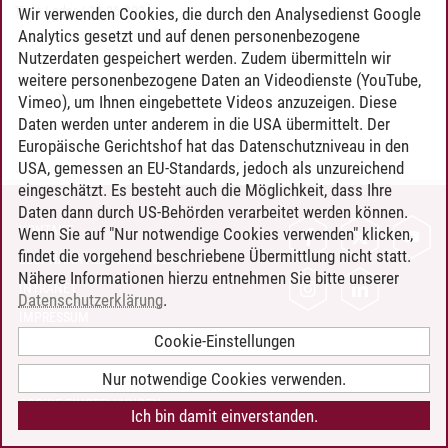
Timo Leder
/
30.06.2024
Wir verwenden Cookies, die durch den Analysedienst Google
Analytics gesetzt und auf denen personenbezogene
Nutzerdaten gespeichert werden. Zudem übermitteln wir
weitere personenbezogene Daten an Videodienste (YouTube,
Vimeo), um Ihnen eingebettete Videos anzuzeigen. Diese
Daten werden unter anderem in die USA übermittelt. Der
Europäische Gerichtshof hat das Datenschutzniveau in den
USA, gemessen an EU-Standards, jedoch als unzureichend
eingeschätzt. Es besteht auch die Möglichkeit, dass Ihre
Daten dann durch US-Behörden verarbeitet werden können.
KONTAKT
Wenn Sie auf "Nur notwendige Cookies verwenden" klicken,
findet die vorgehend beschriebene Übermittlung nicht statt.
LEUPHANA ALS ARBEITGEBER
Nähere Informationen hierzu entnehmen Sie bitte unserer
INTRANET
Datenschutzerklärung
.
IMPRESSUM
Cookie-Einstellungen
DATENSCHUTZ
BARRIEREFREIHEIT
Nur notwendige Cookies verwenden.
COOKIE-EINSTELLUNGEN
Ich bin damit einverstanden.