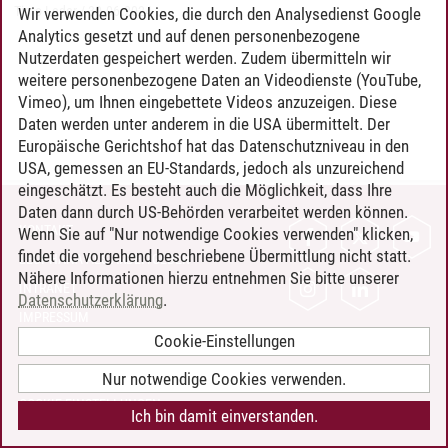
Timo Leder
/
30.06.2024
Wir verwenden Cookies, die durch den Analysedienst Google
Analytics gesetzt und auf denen personenbezogene
Nutzerdaten gespeichert werden. Zudem übermitteln wir
weitere personenbezogene Daten an Videodienste (YouTube,
Vimeo), um Ihnen eingebettete Videos anzuzeigen. Diese
Daten werden unter anderem in die USA übermittelt. Der
Europäische Gerichtshof hat das Datenschutzniveau in den
USA, gemessen an EU-Standards, jedoch als unzureichend
eingeschätzt. Es besteht auch die Möglichkeit, dass Ihre
Daten dann durch US-Behörden verarbeitet werden können.
KONTAKT
Wenn Sie auf "Nur notwendige Cookies verwenden" klicken,
findet die vorgehend beschriebene Übermittlung nicht statt.
LEUPHANA ALS ARBEITGEBER
Nähere Informationen hierzu entnehmen Sie bitte unserer
INTRANET
Datenschutzerklärung
.
IMPRESSUM
Cookie-Einstellungen
DATENSCHUTZ
BARRIEREFREIHEIT
Nur notwendige Cookies verwenden.
COOKIE-EINSTELLUNGEN
Ich bin damit einverstanden.