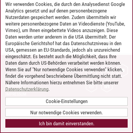
Timo Leder
/
30.06.2024
Wir verwenden Cookies, die durch den Analysedienst Google
Analytics gesetzt und auf denen personenbezogene
Nutzerdaten gespeichert werden. Zudem übermitteln wir
weitere personenbezogene Daten an Videodienste (YouTube,
Vimeo), um Ihnen eingebettete Videos anzuzeigen. Diese
Daten werden unter anderem in die USA übermittelt. Der
Europäische Gerichtshof hat das Datenschutzniveau in den
USA, gemessen an EU-Standards, jedoch als unzureichend
eingeschätzt. Es besteht auch die Möglichkeit, dass Ihre
Daten dann durch US-Behörden verarbeitet werden können.
KONTAKT
Wenn Sie auf "Nur notwendige Cookies verwenden" klicken,
findet die vorgehend beschriebene Übermittlung nicht statt.
LEUPHANA ALS ARBEITGEBER
Nähere Informationen hierzu entnehmen Sie bitte unserer
INTRANET
Datenschutzerklärung
.
IMPRESSUM
Cookie-Einstellungen
DATENSCHUTZ
BARRIEREFREIHEIT
Nur notwendige Cookies verwenden.
COOKIE-EINSTELLUNGEN
Ich bin damit einverstanden.