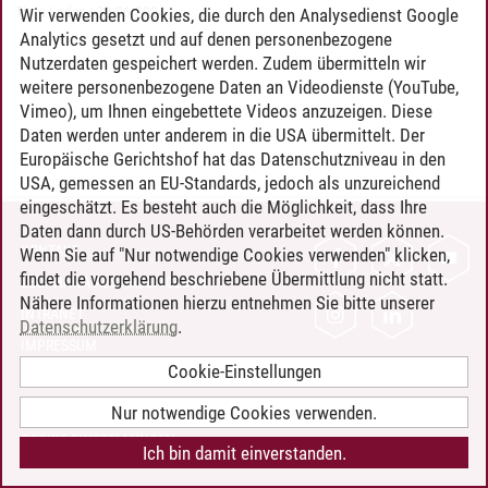
Timo Leder
/
30.06.2024
Wir verwenden Cookies, die durch den Analysedienst Google
Analytics gesetzt und auf denen personenbezogene
Nutzerdaten gespeichert werden. Zudem übermitteln wir
weitere personenbezogene Daten an Videodienste (YouTube,
Vimeo), um Ihnen eingebettete Videos anzuzeigen. Diese
Daten werden unter anderem in die USA übermittelt. Der
Europäische Gerichtshof hat das Datenschutzniveau in den
USA, gemessen an EU-Standards, jedoch als unzureichend
eingeschätzt. Es besteht auch die Möglichkeit, dass Ihre
Daten dann durch US-Behörden verarbeitet werden können.
KONTAKT
Wenn Sie auf "Nur notwendige Cookies verwenden" klicken,
findet die vorgehend beschriebene Übermittlung nicht statt.
LEUPHANA ALS ARBEITGEBER
Nähere Informationen hierzu entnehmen Sie bitte unserer
INTRANET
Datenschutzerklärung
.
IMPRESSUM
Cookie-Einstellungen
DATENSCHUTZ
BARRIEREFREIHEIT
Nur notwendige Cookies verwenden.
COOKIE-EINSTELLUNGEN
Ich bin damit einverstanden.