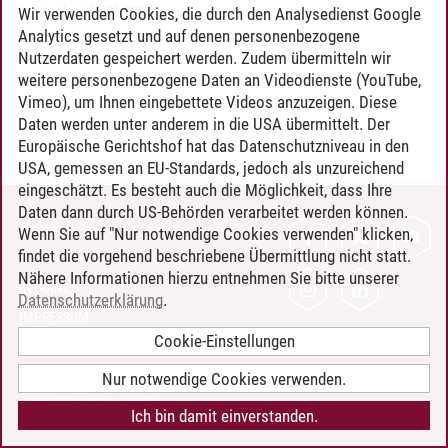
Timo Leder
/
30.06.2024
Wir verwenden Cookies, die durch den Analysedienst Google
Analytics gesetzt und auf denen personenbezogene
Nutzerdaten gespeichert werden. Zudem übermitteln wir
weitere personenbezogene Daten an Videodienste (YouTube,
Vimeo), um Ihnen eingebettete Videos anzuzeigen. Diese
Daten werden unter anderem in die USA übermittelt. Der
Europäische Gerichtshof hat das Datenschutzniveau in den
USA, gemessen an EU-Standards, jedoch als unzureichend
eingeschätzt. Es besteht auch die Möglichkeit, dass Ihre
Daten dann durch US-Behörden verarbeitet werden können.
KONTAKT
Wenn Sie auf "Nur notwendige Cookies verwenden" klicken,
findet die vorgehend beschriebene Übermittlung nicht statt.
LEUPHANA ALS ARBEITGEBER
Nähere Informationen hierzu entnehmen Sie bitte unserer
INTRANET
Datenschutzerklärung
.
IMPRESSUM
Cookie-Einstellungen
DATENSCHUTZ
BARRIEREFREIHEIT
Nur notwendige Cookies verwenden.
COOKIE-EINSTELLUNGEN
Ich bin damit einverstanden.