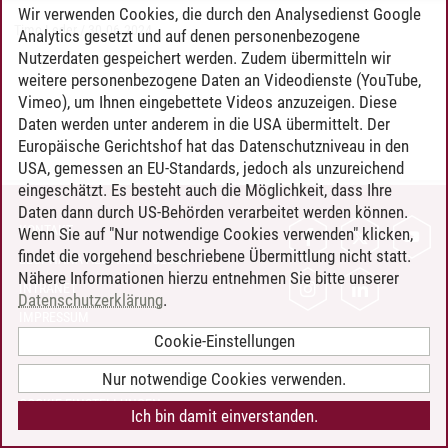
Wir verwenden Cookies, die durch den Analysedienst Google
Timo Leder
/
30.06.2024
Analytics gesetzt und auf denen personenbezogene
Nutzerdaten gespeichert werden. Zudem übermitteln wir
weitere personenbezogene Daten an Videodienste (YouTube,
Vimeo), um Ihnen eingebettete Videos anzuzeigen. Diese
Daten werden unter anderem in die USA übermittelt. Der
Europäische Gerichtshof hat das Datenschutzniveau in den
USA, gemessen an EU-Standards, jedoch als unzureichend
eingeschätzt. Es besteht auch die Möglichkeit, dass Ihre
Daten dann durch US-Behörden verarbeitet werden können.
KONTAKT
Wenn Sie auf "Nur notwendige Cookies verwenden" klicken,
findet die vorgehend beschriebene Übermittlung nicht statt.
LEUPHANA ALS ARBEITGEBER
Nähere Informationen hierzu entnehmen Sie bitte unserer
INTRANET
Datenschutzerklärung
.
IMPRESSUM
Cookie-Einstellungen
DATENSCHUTZ
BARRIEREFREIHEIT
Nur notwendige Cookies verwenden.
COOKIE-EINSTELLUNGEN
Ich bin damit einverstanden.