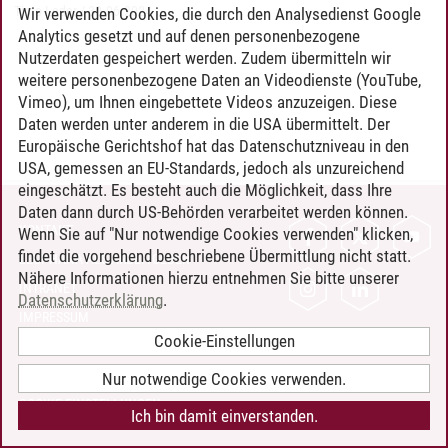
Timo Leder
/
30.06.2024
Wir verwenden Cookies, die durch den Analysedienst Google
Analytics gesetzt und auf denen personenbezogene
Nutzerdaten gespeichert werden. Zudem übermitteln wir
weitere personenbezogene Daten an Videodienste (YouTube,
Vimeo), um Ihnen eingebettete Videos anzuzeigen. Diese
Daten werden unter anderem in die USA übermittelt. Der
Europäische Gerichtshof hat das Datenschutzniveau in den
USA, gemessen an EU-Standards, jedoch als unzureichend
eingeschätzt. Es besteht auch die Möglichkeit, dass Ihre
Daten dann durch US-Behörden verarbeitet werden können.
KONTAKT
Wenn Sie auf "Nur notwendige Cookies verwenden" klicken,
findet die vorgehend beschriebene Übermittlung nicht statt.
LEUPHANA ALS ARBEITGEBER
Nähere Informationen hierzu entnehmen Sie bitte unserer
INTRANET
Datenschutzerklärung
.
IMPRESSUM
Cookie-Einstellungen
DATENSCHUTZ
BARRIEREFREIHEIT
Nur notwendige Cookies verwenden.
COOKIE-EINSTELLUNGEN
Ich bin damit einverstanden.