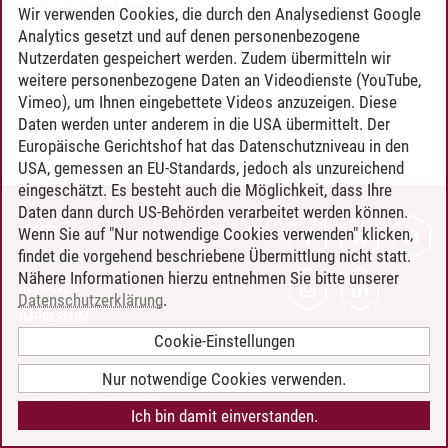
Timo Leder
/
30.06.2024
Wir verwenden Cookies, die durch den Analysedienst Google
Analytics gesetzt und auf denen personenbezogene
Nutzerdaten gespeichert werden. Zudem übermitteln wir
weitere personenbezogene Daten an Videodienste (YouTube,
Vimeo), um Ihnen eingebettete Videos anzuzeigen. Diese
Daten werden unter anderem in die USA übermittelt. Der
Europäische Gerichtshof hat das Datenschutzniveau in den
USA, gemessen an EU-Standards, jedoch als unzureichend
eingeschätzt. Es besteht auch die Möglichkeit, dass Ihre
Daten dann durch US-Behörden verarbeitet werden können.
KONTAKT
Wenn Sie auf "Nur notwendige Cookies verwenden" klicken,
findet die vorgehend beschriebene Übermittlung nicht statt.
LEUPHANA ALS ARBEITGEBER
Nähere Informationen hierzu entnehmen Sie bitte unserer
INTRANET
Datenschutzerklärung
.
IMPRESSUM
Cookie-Einstellungen
DATENSCHUTZ
BARRIEREFREIHEIT
Nur notwendige Cookies verwenden.
COOKIE-EINSTELLUNGEN
Ich bin damit einverstanden.