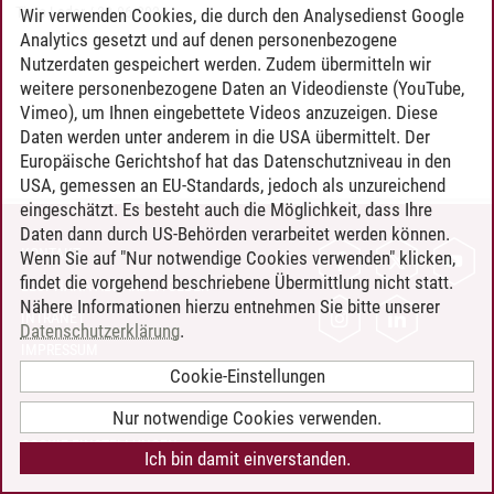
Timo Leder
/
30.06.2024
Wir verwenden Cookies, die durch den Analysedienst Google
Analytics gesetzt und auf denen personenbezogene
Nutzerdaten gespeichert werden. Zudem übermitteln wir
weitere personenbezogene Daten an Videodienste (YouTube,
Vimeo), um Ihnen eingebettete Videos anzuzeigen. Diese
Daten werden unter anderem in die USA übermittelt. Der
Europäische Gerichtshof hat das Datenschutzniveau in den
USA, gemessen an EU-Standards, jedoch als unzureichend
eingeschätzt. Es besteht auch die Möglichkeit, dass Ihre
Daten dann durch US-Behörden verarbeitet werden können.
KONTAKT
Wenn Sie auf "Nur notwendige Cookies verwenden" klicken,
findet die vorgehend beschriebene Übermittlung nicht statt.
LEUPHANA ALS ARBEITGEBER
Nähere Informationen hierzu entnehmen Sie bitte unserer
INTRANET
Datenschutzerklärung
.
IMPRESSUM
Cookie-Einstellungen
DATENSCHUTZ
BARRIEREFREIHEIT
Nur notwendige Cookies verwenden.
COOKIE-EINSTELLUNGEN
Ich bin damit einverstanden.