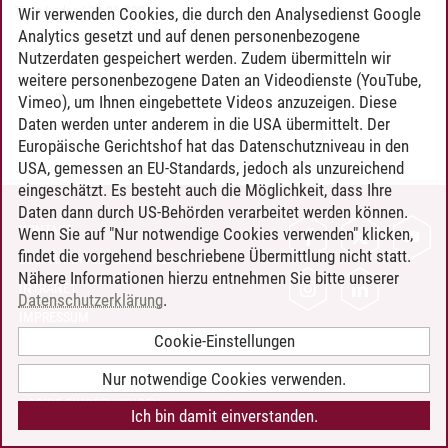
Timo Leder
/
30.06.2024
Wir verwenden Cookies, die durch den Analysedienst Google
Analytics gesetzt und auf denen personenbezogene
Nutzerdaten gespeichert werden. Zudem übermitteln wir
weitere personenbezogene Daten an Videodienste (YouTube,
Vimeo), um Ihnen eingebettete Videos anzuzeigen. Diese
Daten werden unter anderem in die USA übermittelt. Der
Europäische Gerichtshof hat das Datenschutzniveau in den
USA, gemessen an EU-Standards, jedoch als unzureichend
eingeschätzt. Es besteht auch die Möglichkeit, dass Ihre
Daten dann durch US-Behörden verarbeitet werden können.
KONTAKT
Wenn Sie auf "Nur notwendige Cookies verwenden" klicken,
findet die vorgehend beschriebene Übermittlung nicht statt.
LEUPHANA ALS ARBEITGEBER
Nähere Informationen hierzu entnehmen Sie bitte unserer
INTRANET
Datenschutzerklärung
.
IMPRESSUM
Cookie-Einstellungen
DATENSCHUTZ
BARRIEREFREIHEIT
Nur notwendige Cookies verwenden.
COOKIE-EINSTELLUNGEN
Ich bin damit einverstanden.