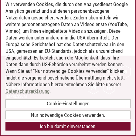
Timo Leder
/
30.06.2024
Wir verwenden Cookies, die durch den Analysedienst Google
Analytics gesetzt und auf denen personenbezogene
Nutzerdaten gespeichert werden. Zudem übermitteln wir
weitere personenbezogene Daten an Videodienste (YouTube,
Vimeo), um Ihnen eingebettete Videos anzuzeigen. Diese
Daten werden unter anderem in die USA übermittelt. Der
Europäische Gerichtshof hat das Datenschutzniveau in den
USA, gemessen an EU-Standards, jedoch als unzureichend
eingeschätzt. Es besteht auch die Möglichkeit, dass Ihre
Daten dann durch US-Behörden verarbeitet werden können.
KONTAKT
Wenn Sie auf "Nur notwendige Cookies verwenden" klicken,
findet die vorgehend beschriebene Übermittlung nicht statt.
LEUPHANA ALS ARBEITGEBER
Nähere Informationen hierzu entnehmen Sie bitte unserer
INTRANET
Datenschutzerklärung
.
IMPRESSUM
Cookie-Einstellungen
DATENSCHUTZ
BARRIEREFREIHEIT
Nur notwendige Cookies verwenden.
COOKIE-EINSTELLUNGEN
Ich bin damit einverstanden.