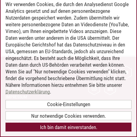
Timo Leder
/
30.06.2024
Wir verwenden Cookies, die durch den Analysedienst Google
Analytics gesetzt und auf denen personenbezogene
Nutzerdaten gespeichert werden. Zudem übermitteln wir
weitere personenbezogene Daten an Videodienste (YouTube,
Vimeo), um Ihnen eingebettete Videos anzuzeigen. Diese
Daten werden unter anderem in die USA übermittelt. Der
Europäische Gerichtshof hat das Datenschutzniveau in den
USA, gemessen an EU-Standards, jedoch als unzureichend
eingeschätzt. Es besteht auch die Möglichkeit, dass Ihre
Daten dann durch US-Behörden verarbeitet werden können.
KONTAKT
Wenn Sie auf "Nur notwendige Cookies verwenden" klicken,
findet die vorgehend beschriebene Übermittlung nicht statt.
LEUPHANA ALS ARBEITGEBER
Nähere Informationen hierzu entnehmen Sie bitte unserer
INTRANET
Datenschutzerklärung
.
IMPRESSUM
Cookie-Einstellungen
DATENSCHUTZ
BARRIEREFREIHEIT
Nur notwendige Cookies verwenden.
COOKIE-EINSTELLUNGEN
Ich bin damit einverstanden.