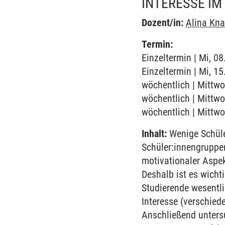
INTERESSE I
Dozent/in:
Alina Kn
Termin:
Einzeltermin | Mi, 0
Einzeltermin | Mi, 1
wöchentlich | Mittwo
wöchentlich | Mittwo
wöchentlich | Mittwo
Inhalt:
Wenige Schüle
Schüler:innengruppen
motivationaler Aspek
Deshalb ist es wicht
Studierende wesentl
Interesse (verschie
Anschließend untersu