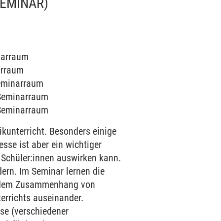
SEMINAR)
inarraum
arraum
Seminarraum
2 Seminarraum
3 Seminarraum
unterricht. Besonders einige
sse ist aber ein wichtiger
r Schüler:innen auswirken kann.
dern. Im Seminar lernen die
it dem Zusammenhang von
errichts auseinander.
se (verschiedener