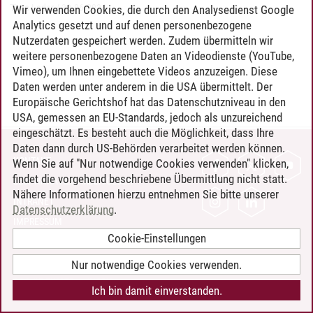
Timo Leder
/
30.06.2024
Wir verwenden Cookies, die durch den Analysedienst Google
Analytics gesetzt und auf denen personenbezogene
Nutzerdaten gespeichert werden. Zudem übermitteln wir
weitere personenbezogene Daten an Videodienste (YouTube,
Vimeo), um Ihnen eingebettete Videos anzuzeigen. Diese
Daten werden unter anderem in die USA übermittelt. Der
Europäische Gerichtshof hat das Datenschutzniveau in den
USA, gemessen an EU-Standards, jedoch als unzureichend
eingeschätzt. Es besteht auch die Möglichkeit, dass Ihre
Daten dann durch US-Behörden verarbeitet werden können.
KONTAKT
Wenn Sie auf "Nur notwendige Cookies verwenden" klicken,
findet die vorgehend beschriebene Übermittlung nicht statt.
LEUPHANA ALS ARBEITGEBER
Nähere Informationen hierzu entnehmen Sie bitte unserer
INTRANET
Datenschutzerklärung
.
IMPRESSUM
Cookie-Einstellungen
DATENSCHUTZ
BARRIEREFREIHEIT
Nur notwendige Cookies verwenden.
COOKIE-EINSTELLUNGEN
Ich bin damit einverstanden.