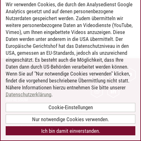
Timo Leder
/
30.06.2024
Wir verwenden Cookies, die durch den Analysedienst Google
Analytics gesetzt und auf denen personenbezogene
Nutzerdaten gespeichert werden. Zudem übermitteln wir
weitere personenbezogene Daten an Videodienste (YouTube,
Vimeo), um Ihnen eingebettete Videos anzuzeigen. Diese
Daten werden unter anderem in die USA übermittelt. Der
Europäische Gerichtshof hat das Datenschutzniveau in den
USA, gemessen an EU-Standards, jedoch als unzureichend
eingeschätzt. Es besteht auch die Möglichkeit, dass Ihre
Daten dann durch US-Behörden verarbeitet werden können.
KONTAKT
Wenn Sie auf "Nur notwendige Cookies verwenden" klicken,
findet die vorgehend beschriebene Übermittlung nicht statt.
LEUPHANA ALS ARBEITGEBER
Nähere Informationen hierzu entnehmen Sie bitte unserer
INTRANET
Datenschutzerklärung
.
IMPRESSUM
Cookie-Einstellungen
DATENSCHUTZ
BARRIEREFREIHEIT
Nur notwendige Cookies verwenden.
COOKIE-EINSTELLUNGEN
Ich bin damit einverstanden.