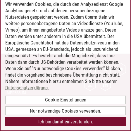
Timo Leder
/
30.06.2024
Wir verwenden Cookies, die durch den Analysedienst Google
Analytics gesetzt und auf denen personenbezogene
Nutzerdaten gespeichert werden. Zudem übermitteln wir
weitere personenbezogene Daten an Videodienste (YouTube,
Vimeo), um Ihnen eingebettete Videos anzuzeigen. Diese
Daten werden unter anderem in die USA übermittelt. Der
Europäische Gerichtshof hat das Datenschutzniveau in den
USA, gemessen an EU-Standards, jedoch als unzureichend
eingeschätzt. Es besteht auch die Möglichkeit, dass Ihre
Daten dann durch US-Behörden verarbeitet werden können.
KONTAKT
Wenn Sie auf "Nur notwendige Cookies verwenden" klicken,
findet die vorgehend beschriebene Übermittlung nicht statt.
LEUPHANA ALS ARBEITGEBER
Nähere Informationen hierzu entnehmen Sie bitte unserer
INTRANET
Datenschutzerklärung
.
IMPRESSUM
Cookie-Einstellungen
DATENSCHUTZ
BARRIEREFREIHEIT
Nur notwendige Cookies verwenden.
COOKIE-EINSTELLUNGEN
Ich bin damit einverstanden.