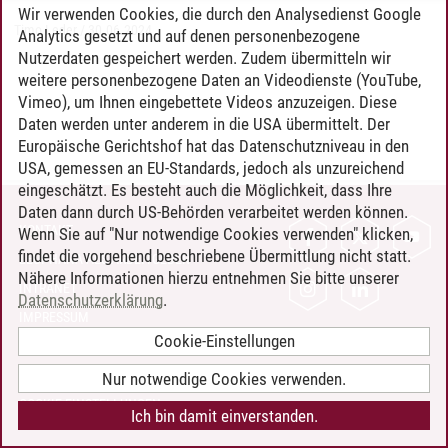
Wir verwenden Cookies, die durch den Analysedienst Google
Timo Leder
/
30.06.2024
Analytics gesetzt und auf denen personenbezogene
Nutzerdaten gespeichert werden. Zudem übermitteln wir
weitere personenbezogene Daten an Videodienste (YouTube,
Vimeo), um Ihnen eingebettete Videos anzuzeigen. Diese
Daten werden unter anderem in die USA übermittelt. Der
Europäische Gerichtshof hat das Datenschutzniveau in den
USA, gemessen an EU-Standards, jedoch als unzureichend
eingeschätzt. Es besteht auch die Möglichkeit, dass Ihre
Daten dann durch US-Behörden verarbeitet werden können.
KONTAKT
Wenn Sie auf "Nur notwendige Cookies verwenden" klicken,
findet die vorgehend beschriebene Übermittlung nicht statt.
LEUPHANA ALS ARBEITGEBER
Nähere Informationen hierzu entnehmen Sie bitte unserer
INTRANET
Datenschutzerklärung
.
IMPRESSUM
Cookie-Einstellungen
DATENSCHUTZ
BARRIEREFREIHEIT
Nur notwendige Cookies verwenden.
COOKIE-EINSTELLUNGEN
Ich bin damit einverstanden.