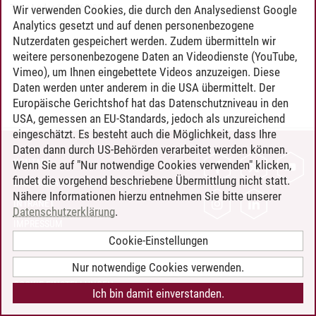
Timo Leder
/
30.06.2024
Wir verwenden Cookies, die durch den Analysedienst Google
Analytics gesetzt und auf denen personenbezogene
Nutzerdaten gespeichert werden. Zudem übermitteln wir
weitere personenbezogene Daten an Videodienste (YouTube,
Vimeo), um Ihnen eingebettete Videos anzuzeigen. Diese
Daten werden unter anderem in die USA übermittelt. Der
Europäische Gerichtshof hat das Datenschutzniveau in den
USA, gemessen an EU-Standards, jedoch als unzureichend
eingeschätzt. Es besteht auch die Möglichkeit, dass Ihre
Daten dann durch US-Behörden verarbeitet werden können.
KONTAKT
Wenn Sie auf "Nur notwendige Cookies verwenden" klicken,
findet die vorgehend beschriebene Übermittlung nicht statt.
LEUPHANA ALS ARBEITGEBER
Nähere Informationen hierzu entnehmen Sie bitte unserer
INTRANET
Datenschutzerklärung
.
IMPRESSUM
Cookie-Einstellungen
DATENSCHUTZ
BARRIEREFREIHEIT
Nur notwendige Cookies verwenden.
COOKIE-EINSTELLUNGEN
Ich bin damit einverstanden.