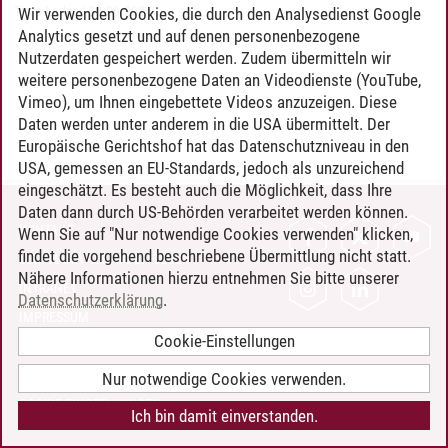
Timo Leder
/
30.06.2024
Wir verwenden Cookies, die durch den Analysedienst Google
Analytics gesetzt und auf denen personenbezogene
Nutzerdaten gespeichert werden. Zudem übermitteln wir
weitere personenbezogene Daten an Videodienste (YouTube,
Vimeo), um Ihnen eingebettete Videos anzuzeigen. Diese
Daten werden unter anderem in die USA übermittelt. Der
Europäische Gerichtshof hat das Datenschutzniveau in den
USA, gemessen an EU-Standards, jedoch als unzureichend
eingeschätzt. Es besteht auch die Möglichkeit, dass Ihre
Daten dann durch US-Behörden verarbeitet werden können.
KONTAKT
Wenn Sie auf "Nur notwendige Cookies verwenden" klicken,
findet die vorgehend beschriebene Übermittlung nicht statt.
LEUPHANA ALS ARBEITGEBER
Nähere Informationen hierzu entnehmen Sie bitte unserer
INTRANET
Datenschutzerklärung
.
IMPRESSUM
Cookie-Einstellungen
DATENSCHUTZ
BARRIEREFREIHEIT
Nur notwendige Cookies verwenden.
COOKIE-EINSTELLUNGEN
Ich bin damit einverstanden.