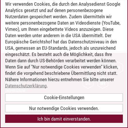
Wir verwenden Cookies, die durch den Analysedienst Google
Timo Leder
/
30.06.2024
Analytics gesetzt und auf denen personenbezogene
Nutzerdaten gespeichert werden. Zudem übermitteln wir
weitere personenbezogene Daten an Videodienste (YouTube,
Vimeo), um Ihnen eingebettete Videos anzuzeigen. Diese
Daten werden unter anderem in die USA übermittelt. Der
Europäische Gerichtshof hat das Datenschutzniveau in den
USA, gemessen an EU-Standards, jedoch als unzureichend
eingeschätzt. Es besteht auch die Möglichkeit, dass Ihre
Daten dann durch US-Behörden verarbeitet werden können.
KONTAKT
Wenn Sie auf "Nur notwendige Cookies verwenden" klicken,
findet die vorgehend beschriebene Übermittlung nicht statt.
LEUPHANA ALS ARBEITGEBER
Nähere Informationen hierzu entnehmen Sie bitte unserer
INTRANET
Datenschutzerklärung
.
IMPRESSUM
Cookie-Einstellungen
DATENSCHUTZ
BARRIEREFREIHEIT
Nur notwendige Cookies verwenden.
COOKIE-EINSTELLUNGEN
Ich bin damit einverstanden.