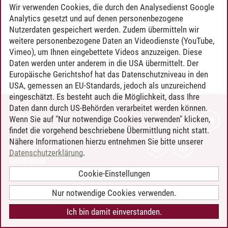
Timo Leder
/
30.06.2024
Wir verwenden Cookies, die durch den Analysedienst Google
Analytics gesetzt und auf denen personenbezogene
Nutzerdaten gespeichert werden. Zudem übermitteln wir
weitere personenbezogene Daten an Videodienste (YouTube,
Vimeo), um Ihnen eingebettete Videos anzuzeigen. Diese
Daten werden unter anderem in die USA übermittelt. Der
Europäische Gerichtshof hat das Datenschutzniveau in den
USA, gemessen an EU-Standards, jedoch als unzureichend
eingeschätzt. Es besteht auch die Möglichkeit, dass Ihre
Daten dann durch US-Behörden verarbeitet werden können.
KONTAKT
Wenn Sie auf "Nur notwendige Cookies verwenden" klicken,
findet die vorgehend beschriebene Übermittlung nicht statt.
LEUPHANA ALS ARBEITGEBER
Nähere Informationen hierzu entnehmen Sie bitte unserer
INTRANET
Datenschutzerklärung
.
IMPRESSUM
Cookie-Einstellungen
DATENSCHUTZ
BARRIEREFREIHEIT
Nur notwendige Cookies verwenden.
COOKIE-EINSTELLUNGEN
Ich bin damit einverstanden.