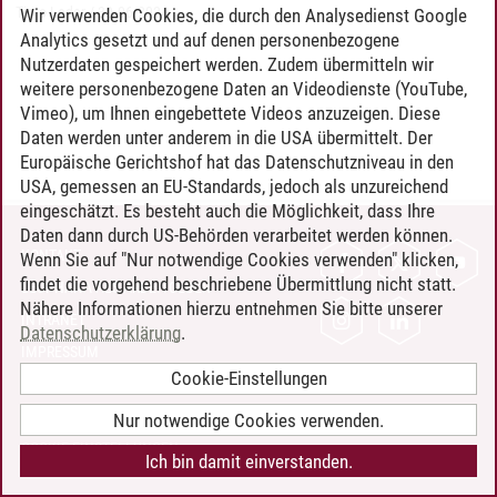
Timo Leder
/
30.06.2024
Wir verwenden Cookies, die durch den Analysedienst Google
Analytics gesetzt und auf denen personenbezogene
Nutzerdaten gespeichert werden. Zudem übermitteln wir
weitere personenbezogene Daten an Videodienste (YouTube,
Vimeo), um Ihnen eingebettete Videos anzuzeigen. Diese
Daten werden unter anderem in die USA übermittelt. Der
Europäische Gerichtshof hat das Datenschutzniveau in den
USA, gemessen an EU-Standards, jedoch als unzureichend
eingeschätzt. Es besteht auch die Möglichkeit, dass Ihre
Daten dann durch US-Behörden verarbeitet werden können.
KONTAKT
Wenn Sie auf "Nur notwendige Cookies verwenden" klicken,
findet die vorgehend beschriebene Übermittlung nicht statt.
LEUPHANA ALS ARBEITGEBER
Nähere Informationen hierzu entnehmen Sie bitte unserer
INTRANET
Datenschutzerklärung
.
IMPRESSUM
Cookie-Einstellungen
DATENSCHUTZ
BARRIEREFREIHEIT
Nur notwendige Cookies verwenden.
COOKIE-EINSTELLUNGEN
Ich bin damit einverstanden.