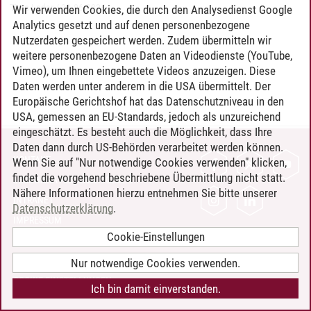
Timo Leder
/
30.06.2024
Wir verwenden Cookies, die durch den Analysedienst Google
Analytics gesetzt und auf denen personenbezogene
Nutzerdaten gespeichert werden. Zudem übermitteln wir
weitere personenbezogene Daten an Videodienste (YouTube,
Vimeo), um Ihnen eingebettete Videos anzuzeigen. Diese
Daten werden unter anderem in die USA übermittelt. Der
Europäische Gerichtshof hat das Datenschutzniveau in den
USA, gemessen an EU-Standards, jedoch als unzureichend
eingeschätzt. Es besteht auch die Möglichkeit, dass Ihre
Daten dann durch US-Behörden verarbeitet werden können.
KONTAKT
Wenn Sie auf "Nur notwendige Cookies verwenden" klicken,
findet die vorgehend beschriebene Übermittlung nicht statt.
LEUPHANA ALS ARBEITGEBER
Nähere Informationen hierzu entnehmen Sie bitte unserer
INTRANET
Datenschutzerklärung
.
IMPRESSUM
Cookie-Einstellungen
DATENSCHUTZ
BARRIEREFREIHEIT
Nur notwendige Cookies verwenden.
COOKIE-EINSTELLUNGEN
Ich bin damit einverstanden.