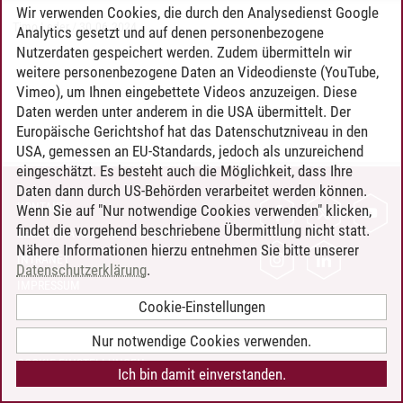
Wir verwenden Cookies, die durch den Analysedienst Google
Timo Leder
/
30.06.2024
Analytics gesetzt und auf denen personenbezogene
Nutzerdaten gespeichert werden. Zudem übermitteln wir
weitere personenbezogene Daten an Videodienste (YouTube,
Vimeo), um Ihnen eingebettete Videos anzuzeigen. Diese
Daten werden unter anderem in die USA übermittelt. Der
Europäische Gerichtshof hat das Datenschutzniveau in den
USA, gemessen an EU-Standards, jedoch als unzureichend
eingeschätzt. Es besteht auch die Möglichkeit, dass Ihre
Daten dann durch US-Behörden verarbeitet werden können.
KONTAKT
Wenn Sie auf "Nur notwendige Cookies verwenden" klicken,
findet die vorgehend beschriebene Übermittlung nicht statt.
LEUPHANA ALS ARBEITGEBER
Nähere Informationen hierzu entnehmen Sie bitte unserer
INTRANET
Datenschutzerklärung
.
IMPRESSUM
Cookie-Einstellungen
DATENSCHUTZ
BARRIEREFREIHEIT
Nur notwendige Cookies verwenden.
COOKIE-EINSTELLUNGEN
Ich bin damit einverstanden.