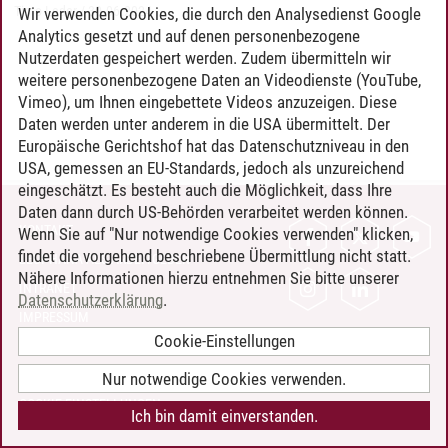
Timo Leder
/
30.06.2024
Wir verwenden Cookies, die durch den Analysedienst Google
Analytics gesetzt und auf denen personenbezogene
Nutzerdaten gespeichert werden. Zudem übermitteln wir
weitere personenbezogene Daten an Videodienste (YouTube,
Vimeo), um Ihnen eingebettete Videos anzuzeigen. Diese
Daten werden unter anderem in die USA übermittelt. Der
Europäische Gerichtshof hat das Datenschutzniveau in den
USA, gemessen an EU-Standards, jedoch als unzureichend
eingeschätzt. Es besteht auch die Möglichkeit, dass Ihre
Daten dann durch US-Behörden verarbeitet werden können.
KONTAKT
Wenn Sie auf "Nur notwendige Cookies verwenden" klicken,
findet die vorgehend beschriebene Übermittlung nicht statt.
LEUPHANA ALS ARBEITGEBER
Nähere Informationen hierzu entnehmen Sie bitte unserer
INTRANET
Datenschutzerklärung
.
IMPRESSUM
Cookie-Einstellungen
DATENSCHUTZ
BARRIEREFREIHEIT
Nur notwendige Cookies verwenden.
COOKIE-EINSTELLUNGEN
Ich bin damit einverstanden.