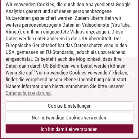
Timo Leder
/
30.06.2024
Wir verwenden Cookies, die durch den Analysedienst Google
Analytics gesetzt und auf denen personenbezogene
Nutzerdaten gespeichert werden. Zudem übermitteln wir
weitere personenbezogene Daten an Videodienste (YouTube,
Vimeo), um Ihnen eingebettete Videos anzuzeigen. Diese
Daten werden unter anderem in die USA übermittelt. Der
Europäische Gerichtshof hat das Datenschutzniveau in den
USA, gemessen an EU-Standards, jedoch als unzureichend
eingeschätzt. Es besteht auch die Möglichkeit, dass Ihre
Daten dann durch US-Behörden verarbeitet werden können.
KONTAKT
Wenn Sie auf "Nur notwendige Cookies verwenden" klicken,
findet die vorgehend beschriebene Übermittlung nicht statt.
LEUPHANA ALS ARBEITGEBER
Nähere Informationen hierzu entnehmen Sie bitte unserer
INTRANET
Datenschutzerklärung
.
IMPRESSUM
Cookie-Einstellungen
DATENSCHUTZ
BARRIEREFREIHEIT
Nur notwendige Cookies verwenden.
COOKIE-EINSTELLUNGEN
Ich bin damit einverstanden.