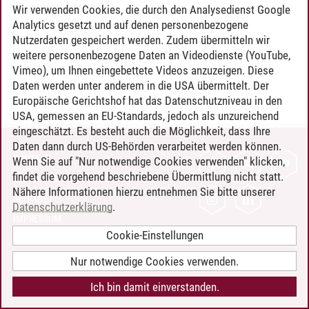
Timo Leder
/
30.06.2024
Wir verwenden Cookies, die durch den Analysedienst Google
Analytics gesetzt und auf denen personenbezogene
Nutzerdaten gespeichert werden. Zudem übermitteln wir
weitere personenbezogene Daten an Videodienste (YouTube,
Vimeo), um Ihnen eingebettete Videos anzuzeigen. Diese
Daten werden unter anderem in die USA übermittelt. Der
Europäische Gerichtshof hat das Datenschutzniveau in den
USA, gemessen an EU-Standards, jedoch als unzureichend
eingeschätzt. Es besteht auch die Möglichkeit, dass Ihre
Daten dann durch US-Behörden verarbeitet werden können.
KONTAKT
Wenn Sie auf "Nur notwendige Cookies verwenden" klicken,
findet die vorgehend beschriebene Übermittlung nicht statt.
LEUPHANA ALS ARBEITGEBER
Nähere Informationen hierzu entnehmen Sie bitte unserer
INTRANET
Datenschutzerklärung
.
IMPRESSUM
Cookie-Einstellungen
DATENSCHUTZ
BARRIEREFREIHEIT
Nur notwendige Cookies verwenden.
COOKIE-EINSTELLUNGEN
Ich bin damit einverstanden.