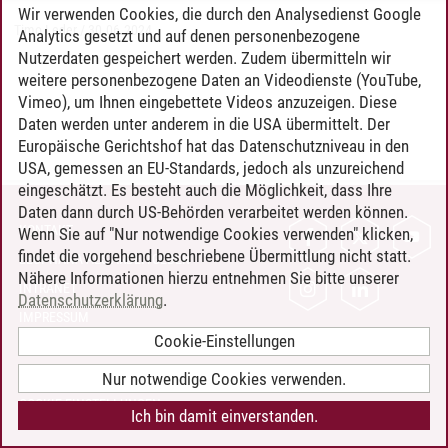
Wir verwenden Cookies, die durch den Analysedienst Google
Timo Leder
/
30.06.2024
Analytics gesetzt und auf denen personenbezogene
Nutzerdaten gespeichert werden. Zudem übermitteln wir
weitere personenbezogene Daten an Videodienste (YouTube,
Vimeo), um Ihnen eingebettete Videos anzuzeigen. Diese
Daten werden unter anderem in die USA übermittelt. Der
Europäische Gerichtshof hat das Datenschutzniveau in den
USA, gemessen an EU-Standards, jedoch als unzureichend
eingeschätzt. Es besteht auch die Möglichkeit, dass Ihre
Daten dann durch US-Behörden verarbeitet werden können.
KONTAKT
Wenn Sie auf "Nur notwendige Cookies verwenden" klicken,
findet die vorgehend beschriebene Übermittlung nicht statt.
LEUPHANA ALS ARBEITGEBER
Nähere Informationen hierzu entnehmen Sie bitte unserer
INTRANET
Datenschutzerklärung
.
IMPRESSUM
Cookie-Einstellungen
DATENSCHUTZ
BARRIEREFREIHEIT
Nur notwendige Cookies verwenden.
COOKIE-EINSTELLUNGEN
Ich bin damit einverstanden.