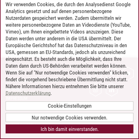
Timo Leder
/
30.06.2024
Wir verwenden Cookies, die durch den Analysedienst Google
Analytics gesetzt und auf denen personenbezogene
Nutzerdaten gespeichert werden. Zudem übermitteln wir
weitere personenbezogene Daten an Videodienste (YouTube,
Vimeo), um Ihnen eingebettete Videos anzuzeigen. Diese
Daten werden unter anderem in die USA übermittelt. Der
Europäische Gerichtshof hat das Datenschutzniveau in den
USA, gemessen an EU-Standards, jedoch als unzureichend
eingeschätzt. Es besteht auch die Möglichkeit, dass Ihre
Daten dann durch US-Behörden verarbeitet werden können.
KONTAKT
Wenn Sie auf "Nur notwendige Cookies verwenden" klicken,
findet die vorgehend beschriebene Übermittlung nicht statt.
LEUPHANA ALS ARBEITGEBER
Nähere Informationen hierzu entnehmen Sie bitte unserer
INTRANET
Datenschutzerklärung
.
IMPRESSUM
Cookie-Einstellungen
DATENSCHUTZ
BARRIEREFREIHEIT
Nur notwendige Cookies verwenden.
COOKIE-EINSTELLUNGEN
Ich bin damit einverstanden.