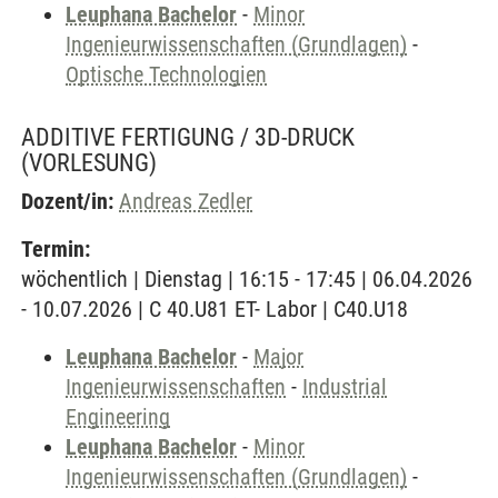
Leuphana Bachelor
-
Minor
Ingenieurwissenschaften (Grundlagen)
-
Optische Technologien
ADDITIVE FERTIGUNG / 3D-DRUCK
(VORLESUNG)
Dozent/in:
Andreas Zedler
Termin:
wöchentlich | Dienstag | 16:15 - 17:45 | 06.04.2026
- 10.07.2026 | C 40.U81 ET- Labor | C40.U18
Leuphana Bachelor
-
Major
Ingenieurwissenschaften
-
Industrial
Engineering
Leuphana Bachelor
-
Minor
Ingenieurwissenschaften (Grundlagen)
-