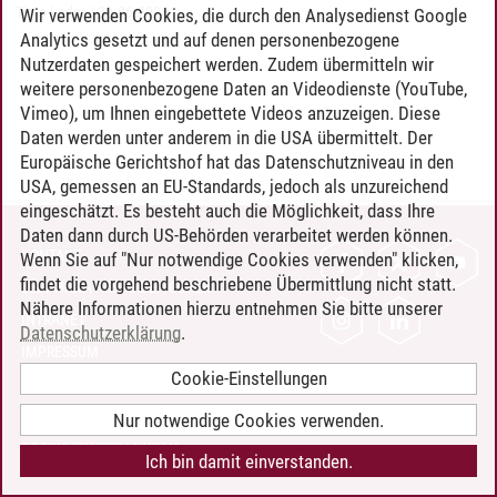
Timo Leder
/
30.06.2024
Wir verwenden Cookies, die durch den Analysedienst Google
Analytics gesetzt und auf denen personenbezogene
Nutzerdaten gespeichert werden. Zudem übermitteln wir
weitere personenbezogene Daten an Videodienste (YouTube,
Vimeo), um Ihnen eingebettete Videos anzuzeigen. Diese
Daten werden unter anderem in die USA übermittelt. Der
Europäische Gerichtshof hat das Datenschutzniveau in den
USA, gemessen an EU-Standards, jedoch als unzureichend
eingeschätzt. Es besteht auch die Möglichkeit, dass Ihre
Daten dann durch US-Behörden verarbeitet werden können.
KONTAKT
Wenn Sie auf "Nur notwendige Cookies verwenden" klicken,
findet die vorgehend beschriebene Übermittlung nicht statt.
LEUPHANA ALS ARBEITGEBER
Nähere Informationen hierzu entnehmen Sie bitte unserer
INTRANET
Datenschutzerklärung
.
IMPRESSUM
Cookie-Einstellungen
DATENSCHUTZ
BARRIEREFREIHEIT
Nur notwendige Cookies verwenden.
COOKIE-EINSTELLUNGEN
Ich bin damit einverstanden.