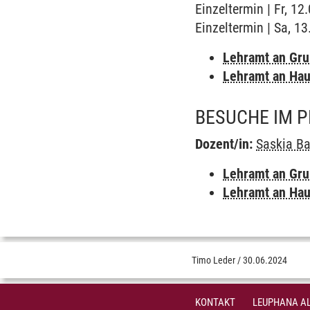
Einzeltermin | Fr, 1
Einzeltermin | Sa, 1
Lehramt an Gr
Lehramt an Hau
BESUCHE IM P
Dozent/in:
Saskia B
Lehramt an Gr
Lehramt an Hau
Timo Leder
/
30.06.2024
KONTAKT
LEUPHANA AL