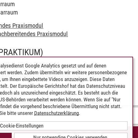
narraum
inarraum
endes Praxismodul
achbereitendes Praxismodul
(PRAKTIKUM)
ienthal
,
Ulrike Steierwald
alysedienst Google Analytics gesetzt und auf denen
ert werden. Zudem übermitteln wir weitere personenbezogene
 um Ihnen eingebettete Videos anzuzeigen. Diese Daten
telt. Der Europäische Gerichtshof hat das Datenschutzniveau
edoch als unzureichend eingeschätzt. Es besteht auch die
 US-Behörden verarbeitet werden können. Wenn Sie auf "Nur
indet die vorgehend beschriebene Übermittlung nicht statt.
ie bitte unserer
Datenschutzerklärung
.
Cookie-Einstellungen
IEREFREIHEIT
Nur notwendige Cookies verwenden.