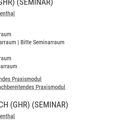
GHR)
(SEMINAR)
ienthal
rraum
inarraum | Bitte Seminarraum
rraum
inarraum
endes Praxismodul
achbereitendes Praxismodul
CH (GHR)
(SEMINAR)
ienthal