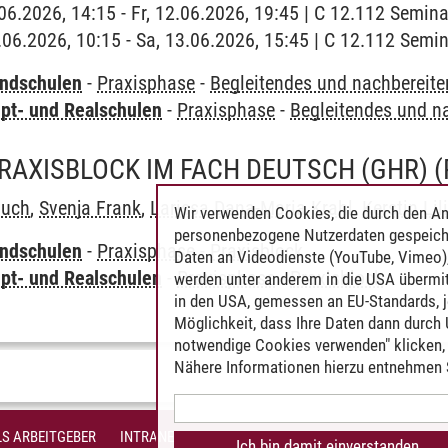
2.06.2026, 14:15 - Fr, 12.06.2026, 19:45 | C 12.112 Semi
3.06.2026, 10:15 - Sa, 13.06.2026, 15:45 | C 12.112 Sem
undschulen
-
Praxisphase
-
Begleitendes und nachbereit
pt- und Realschulen
-
Praxisphase
-
Begleitendes und n
RAXISBLOCK IM FACH DEUTSCH (GHR)
auch
,
Svenja Frank
,
Larissa Dana-Maria Krahl
,
Kerstin Lil
Wir verwenden Cookies, die durch den An
personenbezogene Nutzerdaten gespeich
undschulen
-
Praxisphase
-
Praxisblock
Daten an Videodienste (YouTube, Vimeo),
pt- und Realschulen
-
Praxisphase
-
Praxisblock
werden unter anderem in die USA übermit
in den USA, gemessen an EU-Standards, j
Möglichkeit, dass Ihre Daten dann durch
notwendige Cookies verwenden" klicken, f
Nähere Informationen hierzu entnehmen S
S ARBEITGEBER
INTRANET
IMPRESSUM
DATENSCHUTZ
BARR
Ich bin damit einverstanden.