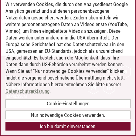
Timo Leder
/
30.06.2024
Wir verwenden Cookies, die durch den Analysedienst Google
Analytics gesetzt und auf denen personenbezogene
Nutzerdaten gespeichert werden. Zudem übermitteln wir
weitere personenbezogene Daten an Videodienste (YouTube,
Vimeo), um Ihnen eingebettete Videos anzuzeigen. Diese
Daten werden unter anderem in die USA übermittelt. Der
Europäische Gerichtshof hat das Datenschutzniveau in den
USA, gemessen an EU-Standards, jedoch als unzureichend
eingeschätzt. Es besteht auch die Möglichkeit, dass Ihre
Daten dann durch US-Behörden verarbeitet werden können.
KONTAKT
Wenn Sie auf "Nur notwendige Cookies verwenden" klicken,
findet die vorgehend beschriebene Übermittlung nicht statt.
LEUPHANA ALS ARBEITGEBER
Nähere Informationen hierzu entnehmen Sie bitte unserer
INTRANET
Datenschutzerklärung
.
IMPRESSUM
Cookie-Einstellungen
DATENSCHUTZ
BARRIEREFREIHEIT
Nur notwendige Cookies verwenden.
COOKIE-EINSTELLUNGEN
Ich bin damit einverstanden.