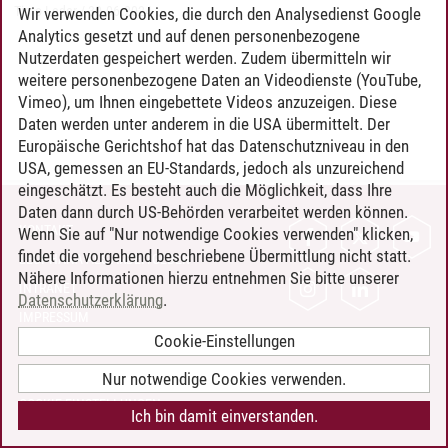
Timo Leder
/
30.06.2024
Wir verwenden Cookies, die durch den Analysedienst Google
Analytics gesetzt und auf denen personenbezogene
Nutzerdaten gespeichert werden. Zudem übermitteln wir
weitere personenbezogene Daten an Videodienste (YouTube,
Vimeo), um Ihnen eingebettete Videos anzuzeigen. Diese
Daten werden unter anderem in die USA übermittelt. Der
Europäische Gerichtshof hat das Datenschutzniveau in den
USA, gemessen an EU-Standards, jedoch als unzureichend
eingeschätzt. Es besteht auch die Möglichkeit, dass Ihre
Daten dann durch US-Behörden verarbeitet werden können.
KONTAKT
Wenn Sie auf "Nur notwendige Cookies verwenden" klicken,
findet die vorgehend beschriebene Übermittlung nicht statt.
LEUPHANA ALS ARBEITGEBER
Nähere Informationen hierzu entnehmen Sie bitte unserer
INTRANET
Datenschutzerklärung
.
IMPRESSUM
Cookie-Einstellungen
DATENSCHUTZ
BARRIEREFREIHEIT
Nur notwendige Cookies verwenden.
COOKIE-EINSTELLUNGEN
Ich bin damit einverstanden.