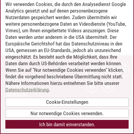
Wir verwenden Cookies, die durch den Analysedienst Google
Timo Leder
/
30.06.2024
Analytics gesetzt und auf denen personenbezogene
Nutzerdaten gespeichert werden. Zudem übermitteln wir
weitere personenbezogene Daten an Videodienste (YouTube,
Vimeo), um Ihnen eingebettete Videos anzuzeigen. Diese
Daten werden unter anderem in die USA übermittelt. Der
Europäische Gerichtshof hat das Datenschutzniveau in den
USA, gemessen an EU-Standards, jedoch als unzureichend
eingeschätzt. Es besteht auch die Möglichkeit, dass Ihre
Daten dann durch US-Behörden verarbeitet werden können.
KONTAKT
Wenn Sie auf "Nur notwendige Cookies verwenden" klicken,
findet die vorgehend beschriebene Übermittlung nicht statt.
LEUPHANA ALS ARBEITGEBER
Nähere Informationen hierzu entnehmen Sie bitte unserer
INTRANET
Datenschutzerklärung
.
IMPRESSUM
Cookie-Einstellungen
DATENSCHUTZ
BARRIEREFREIHEIT
Nur notwendige Cookies verwenden.
COOKIE-EINSTELLUNGEN
Ich bin damit einverstanden.